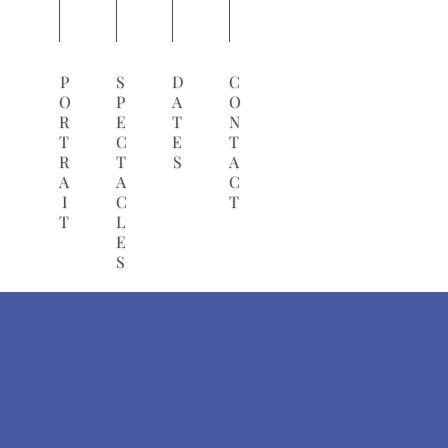
P
S
D
C
O
P
A
O
R
E
T
N
T
C
E
T
R
T
S
A
A
A
C
I
C
T
T
L
E
S