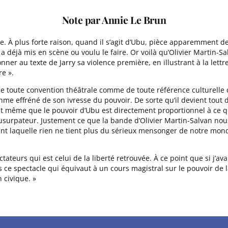
Note par Annie Le Brun
re. À plus forte raison, quand il s’agit d’Ubu, pièce apparemment 
 a déjà mis en scène ou voulu le faire. Or voilà qu’Olivier Martin-
ner au texte de Jarry sa violence première, en illustrant à la lett
re ».
de toute convention théâtrale comme de toute référence culturelle
hme effréné de son ivresse du pouvoir. De sorte qu’il devient tou
 Et même que le pouvoir d’Ubu est directement proportionnel à ce q
usurpateur. Justement ce que la bande d’Olivier Martin-Salvan nous
vant laquelle rien ne tient plus du sérieux mensonger de notre mon
ctateurs qui est celui de la liberté retrouvée. À ce point que si j’a
is ce spectacle qui équivaut à un cours magistral sur le pouvoir 
 civique. »