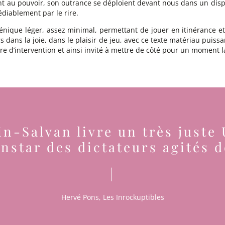
nt au pouvoir, son outrance se déploient devant nous dans un disp
diablement par le rire.
cénique léger, assez minimal, permettant de jouer en itinérance e
rs dans la joie, dans le plaisir de jeu, avec ce texte matériau puis
re d’intervention et ainsi invité à mettre de côté pour un moment la
in-Salvan livre un très juste 
instar des dictateurs agités 
|
Hervé Pons, Les Inrockuptibles