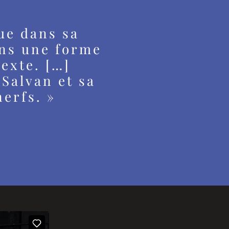
que dans sa
ans une forme
exte. […]
-Salvan et sa
nerfs. »