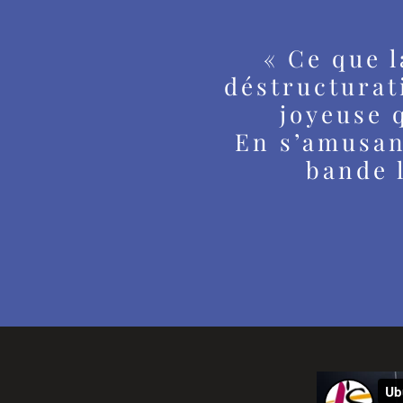
« Ce que l
déstructurat
joyeuse 
En s’amusant
bande l